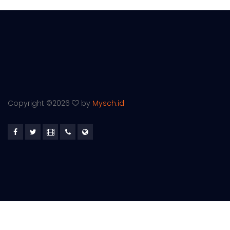
Copyright ©
2026
by
Mysch.id