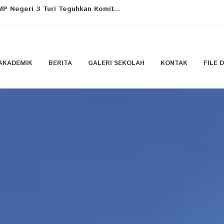
ting Perkuat Sinergi Sekolah...
arnai Pembiasaan Kamis Pagi da...
AKADEMIK
BERITA
GALERI SEKOLAH
KONTAK
FILE
g Lebih Baik melalui Pemapara...
urikuler Bola Voli SMP Neger...
 Empati dan Kepedulian kepada ...
n Peringatan Hari Anak Nasion...
sional 2026 di SMP Negeri 3 T...
: Hari Istimewa untuk Seluru...
ordinasi Persiapan Ekstrakur...
P Negeri 3 Turi Teguhkan Komit...