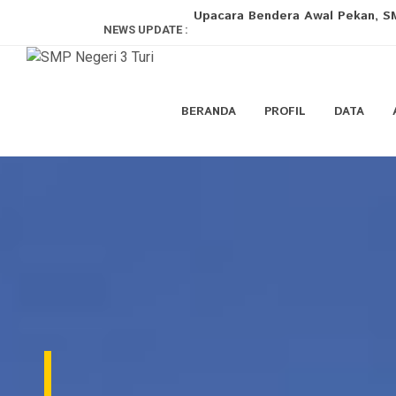
NEWS UPDATE :
Loving, Firm, and Prepared Paren
Geguritan Mbangun Masa Depan W
BERANDA
PROFIL
DATA
Kolaborasi untuk Pendidikan yan
Mencari Bintang Lapangan! Extrak
Upacara Bendera Tanamkan Nilai
Permainan Tradisional Semarakka
Upacara Peringatan Hari Anak Na
Mengenal Hari Anak Nasional 2026
SMP Negeri 3 Turi Gelar Rapat Ko
Upacara Bendera Awal Pekan, SM