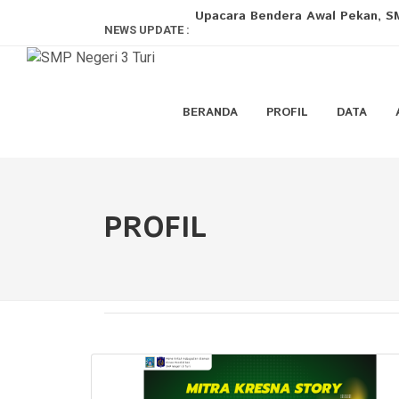
Upacara Bendera Awal Pekan, SM
NEWS UPDATE :
Loving, Firm, and Prepared Paren
Geguritan Mbangun Masa Depan W
BERANDA
PROFIL
DATA
Kolaborasi untuk Pendidikan yan
Mencari Bintang Lapangan! Extrak
Upacara Bendera Tanamkan Nilai
PROFIL
Permainan Tradisional Semarakka
Upacara Peringatan Hari Anak Na
Mengenal Hari Anak Nasional 2026
SMP Negeri 3 Turi Gelar Rapat Ko