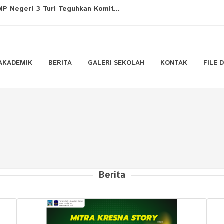
P Negeri 3 Turi Teguhkan Komit...
ting Perkuat Sinergi Sekolah...
arnai Pembiasaan Kamis Pagi da...
AKADEMIK
BERITA
GALERI SEKOLAH
KONTAK
FILE
g Lebih Baik melalui Pemapara...
urikuler Bola Voli SMP Neger...
 Empati dan Kepedulian kepada ...
n Peringatan Hari Anak Nasion...
sional 2026 di SMP Negeri 3 T...
: Hari Istimewa untuk Seluru...
Berita
ordinasi Persiapan Ekstrakur...